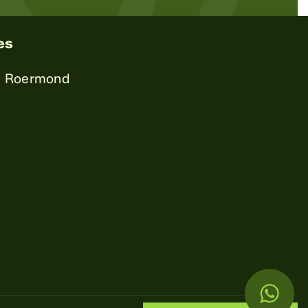
es
a Roermond