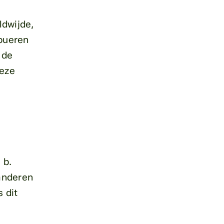
ldwijde,
ibueren
 de
deze
 b.
anderen
 dit