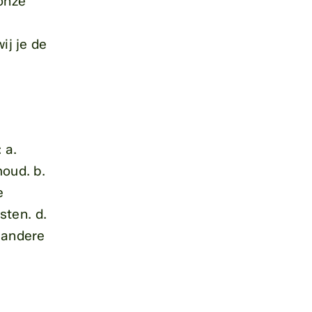
onze
ij je de
 a.
houd. b.
e
sten. d.
n andere