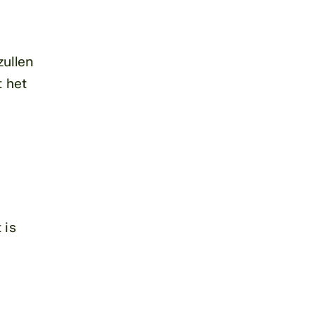
zullen
t het
 is