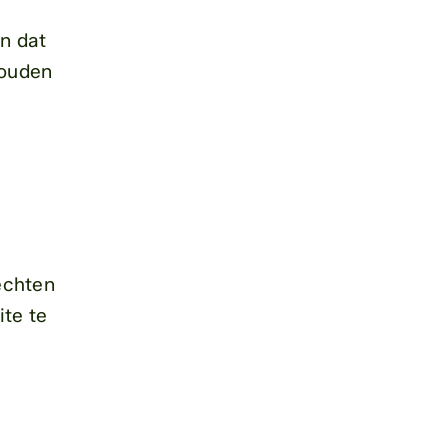
en dat
houden
echten
ite te