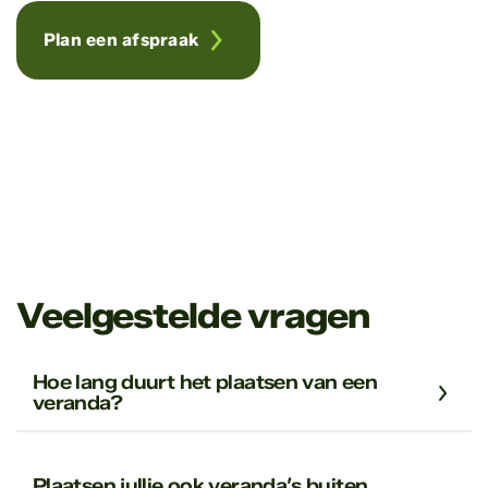
Plan een afspraak
Vraag
offerte aan
“We leveren wat we zelf
monteren, snel, netjes en
zonder omwegen."
Veelgestelde vragen
Hoe lang duurt het plaatsen van een
veranda?
Plaatsen jullie ook veranda’s buiten